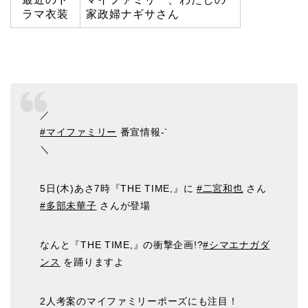
ラマ衣装
家政婦ナギサさん
／
#マイファミリー
番宣情報-`
＼
5日(木)あさ7時『THE TIME,』に
#二宮和也
さん
#多部未華子
さんが登場
なんと『THE TIME,』の衝撃企画!?
#シマエナガダ
ンス
を踊りますよ
2人考案のマイファミリーポーズにも注目！