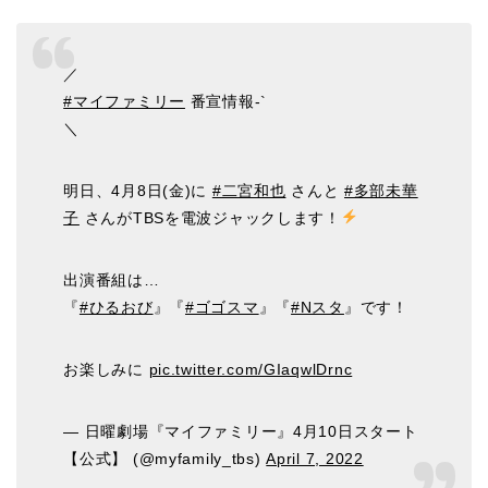
／
#マイファミリー
番宣情報-`
＼
明日、4月8日(金)に
#二宮和也
さんと
#多部未華
子
さんがTBSを電波ジャックします！
出演番組は…
『
#ひるおび
』『
#ゴゴスマ
』『
#Nスタ
』です！
お楽しみに
pic.twitter.com/GIaqwlDrnc
— 日曜劇場『マイファミリー』4月10日スタート
【公式】 (@myfamily_tbs)
April 7, 2022