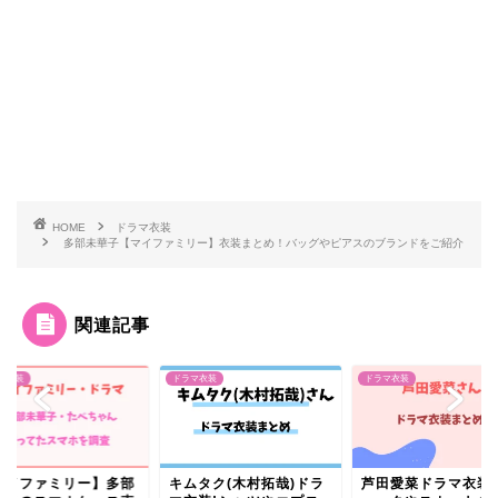
HOME
ドラマ衣装
多部未華子【マイファミリー】衣装まとめ！バッグやピアスのブランドをご紹介
関連記事
マ衣装
ドラマ衣装
ドラマ衣装
ムタク(木村拓哉)ドラ
芦田愛菜ドラマ衣装!リ
【マイファミリー】