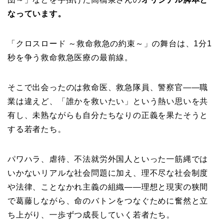
なっています。
「クロスロード ～救命救急の約束～」の舞台は、1分1
秒を争う救命救急医療の最前線。
そこで出会ったのは救命医、救急隊員、警察官――職
業は違えど、「誰かを救いたい」という熱い思いを共
有し、未熟ながらも自分たちなりの正義を果たそうと
する若者たち。
パワハラ、虐待、不法就労外国人といった一筋縄では
いかないリアルな社会問題に加え、理不尽な社会制度
や法律、ことなかれ主義の組織――理想と現実の狭間
で葛藤しながら、命のバトンをつなぐために奮然と立
ち上がり、一歩ずつ成長していく若者たち。