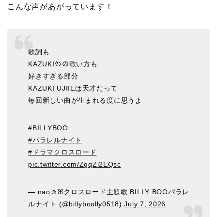
こんな声があがっています！
歌詞も
KAZUKIｸﾝの歌い方も
好きすぎる部分
KAZUKI UJIIEは天才だって
毎回新しい曲が生まれる度に思うよ
#BILLYBOO
#パラレルナイト
#ドラマクロスロード
pic.twitter.com/ZgqZi2EQsc
— nao︎︎︎☺︎ꕤ︎︎クロスロード主題歌 BILLY BOOパラレ
ルナイト (@billyboolly0518)
July 7, 2026