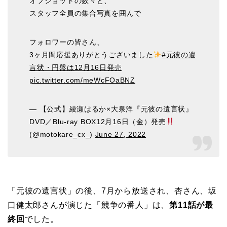
オフショットの数々と、
スタッフ全員の集合写真を囲んで
フォロワーの皆さん、
3ヶ月間応援ありがとうございました
#元彼の遺
言状・円盤は12月16日発売
pic.twitter.com/meWcFOaBNZ
— 【公式】綾瀬はるか×大泉洋『元彼の遺言状』
DVD／Blu-ray BOX12月16日（金）発売
(@motokare_cx_)
June 27, 2022
「元彼の遺言状」の後、7月から放送され、杏さん、坂
口健太郎さんが演じた「競争の番人」は、
第11話が最
終回
でした。