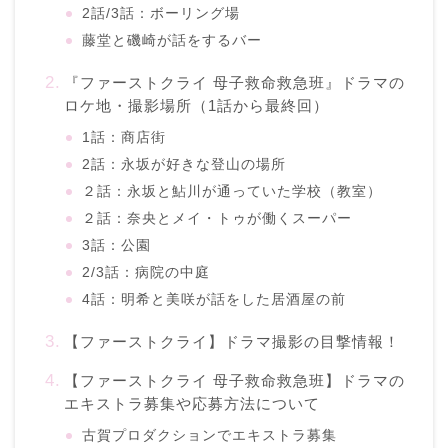
2話/3話：ボーリング場
藤堂と磯崎が話をするバー
『ファーストクライ 母子救命救急班』ドラマの
ロケ地・撮影場所（1話から最終回）
1話：商店街
2話：永坂が好きな登山の場所
２話：永坂と鮎川が通っていた学校（教室）
２話：奈央とメイ・トゥが働くスーパー
3話：公園
2/3話：病院の中庭
4話：明希と美咲が話をした居酒屋の前
【ファーストクライ】ドラマ撮影の目撃情報！
【ファーストクライ 母子救命救急班】ドラマの
エキストラ募集や応募方法について
古賀プロダクションでエキストラ募集