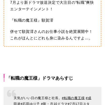
7月より新ドラマ放送決定で大注目の“転職”爽快
エンターテインメント！
『転職の魔王様』額賀澪
併せて額賀澪さんのお仕事小説を絶賛展開中！
これがほんとにどれも身に染みるんですよ…。
「転職の魔王様」ドラマあらすじ
天気がいい日の魔王様と社長。
#転職の魔王様
#成
田凌
#石田ゆり子
#新・月10ドラマ
#7月17日スタ