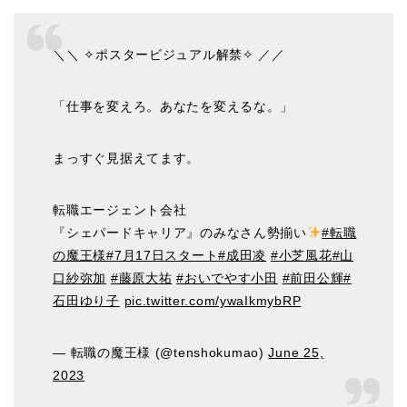
＼＼ ✧ポスタービジュアル解禁✧ ／／
「仕事を変えろ。あなたを変えるな。」
まっすぐ見据えてます。
転職エージェント会社
『シェパードキャリア』のみなさん勢揃い
#転職
の魔王様
#7月17日スタート
#成田凌
#小芝風花
#山
口紗弥加
#藤原大祐
#おいでやす小田
#前田公輝
#
石田ゆり子
pic.twitter.com/ywaIkmybRP
— 転職の魔王様 (@tenshokumao)
June 25,
2023