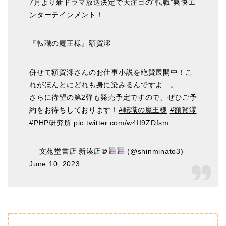
7月より新ドラマ放送決定で大注目の“転職”爽快エ
ンターテインメント！
『転職の魔王様』額賀澪
併せて額賀澪さんのお仕事小説を絶賛展開中！こ
れがほんとにどれも身に染みるんですよ…。
さらに待望の第2弾も発売予定ですので、ぜひご予
約をお待ちしております！
#転職の魔王様
#額賀澪
#PHP研究所
pic.twitter.com/w4II9ZDfsm
— 文苑堂書店 新湊店＠
(@shinminato3)
June 10, 2023