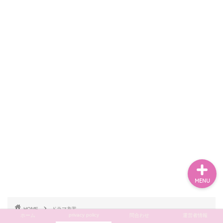
ホーム
privacy policy
問合わせ
運営者情報
MENU
HOME
ドラマ衣装
privacy policy
ホーム
問合わせ
運営者情報
石田ゆり子ドラマ衣装バッグやスカートの通販ブランドをご紹介