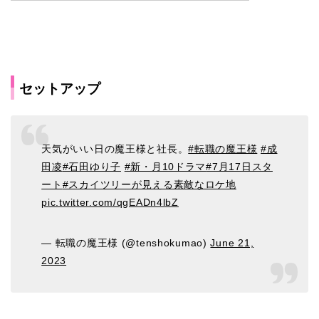
セットアップ
天気がいい日の魔王様と社長。
#転職の魔王様
#成
田凌
#石田ゆり子
#新・月10ドラマ
#7月17日スタ
ート
#スカイツリーが見える素敵なロケ地
pic.twitter.com/qgEADn4lbZ
— 転職の魔王様 (@tenshokumao)
June 21,
2023