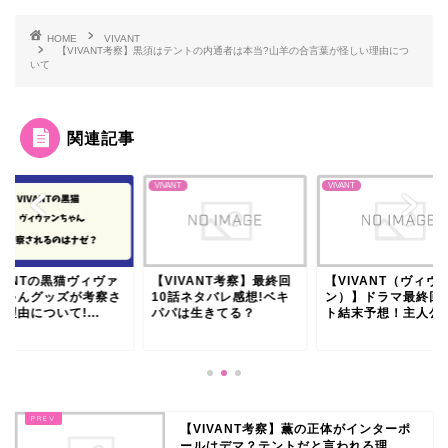
HOME
VIVANT
【VIVANT考察】黒須はテントの内通者は本当?山羊の合言葉が怪しい理由につ
いて
関連記事
NT
VIVANT
VIVANT
IVANT考察】最終回
【VIVANT（ヴィヴァ
VIVANTの黒猫ヴィ
0話ネタバレ感想!ベキ
ン）】ドラマ最終回ラス
ンちゃんグッズが考
パは生きてる？
ト結末予想！主人公が...
れる理由について!...
【VIVANT考察】薫の正体がインターポ
ールはデマ？テントだと言われる理...