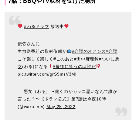
7話：BBQやTV取材を受けた場所
#わるドラマ
放送中
伝弥さんに
生放送番組の取材依頼が
#介護のオアシス
#介護
こそ楽して楽しく
#このあと
#田中麻理鈴
#ついに悪
女
(わる)になる
#最後に笑うのは誰だ
pic.twitter.com/grS9msV3Ml
— 悪女（わる）〜働くのがカッコ悪いなんて誰が
言った？〜【ドラマ公式】第7話は今夜10時
(@waru_ntv)
May 25, 2022