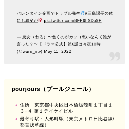
バレンタイン企画でトラブル発生
#三島課長の体
にも異変が
pic.twitter.com/BFF9hSDu9F
— 悪女（わる）〜働くのがカッコ悪いなんて誰が
言った？〜【ドラマ公式】第6話は今夜10時
(@waru_ntv)
May 11, 2022
pourjours（プールジュール）
住所：東京都中央区日本橋蛎殻町１丁目１
３−４ 第１テイケイビル
最寄り駅：人形町駅（東京メトロ日比谷線/
都営浅草線）