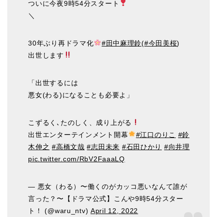
ついに今夜9時54分スタート
＼
30年ぶり再ドラマ化
#田中麻理鈴
(
#今田美桜
)
出世します
「出世するには
悪女(わる)になることも必要よ」
こずるく､たのしく、成り上がる
出世エンターテインメント開幕
#江口のりこ
#鈴
木伸之
#高橋文哉
#志田未来
#石田ひかり
#向井理
pic.twitter.com/RbV2FaaaLQ
— 悪女（わる）〜働くのがカッコ悪いなんて誰が
言った？〜【ドラマ公式】こんや9時54分スター
ト！ (@waru_ntv)
April 12, 2022