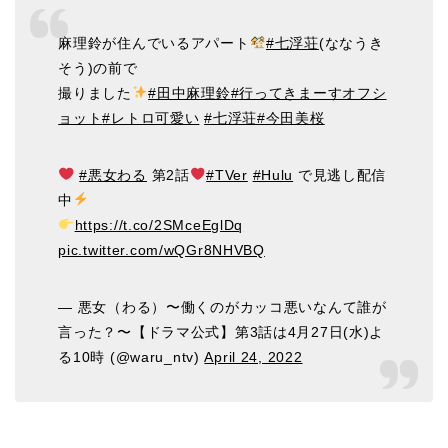
麻理鈴が住んでいるアパート
#七浮荘
(ななうき
そう)の前で
撮りました
#田中麻理鈴
#行ってきまーすオフシ
ョット
#レトロ可愛い
#七浮荘
#今田美桜
#悪女わる
第2話
#TVer
#Hulu
で見逃し配信
中
https://t.co/2SMceEglDq
pic.twitter.com/wQGr8NHVBQ
— 悪女（わる）〜働くのがカッコ悪いなんて誰が
言った？〜【ドラマ公式】第3話は4月27日(水)よ
る10時 (@waru_ntv)
April 24, 2022