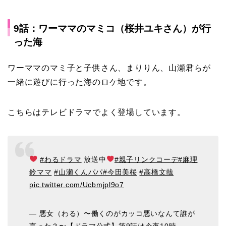
9話：ワーママのマミコ（桜井ユキさん）が行
った海
ワーママのマミ子と子供さん、まりりん、山瀬君らが
一緒に遊びに行った海のロケ地です。
こちらはテレビドラマでよく登場しています。
#わるドラマ
放送中
#親子リンクコーデ
#麻理
鈴ママ
#山瀬くんパパ
#今田美桜
#高橋文哉
pic.twitter.com/Ucbmjpl9o7
— 悪女（わる）〜働くのがカッコ悪いなんて誰が
言った？〜【ドラマ公式】第9話は今夜10時