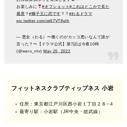
お楽しみに
#オフショット
#これはとこかで見た
風景
？
#獅子王に恋です
？？
#わるドラマ
pic.twitter.com/qt67VT8pIh
— 悪女（わる）〜働くのがカッコ悪いなんて誰が
言った？〜【ドラマ公式】第7話は今夜10時
(@waru_ntv)
May 25, 2022
フィットネスクラブティップネス 小岩
住所：東京都江戸川区西小岩１丁目２８−４
最寄り駅：小岩駅（JR中央・総武線）