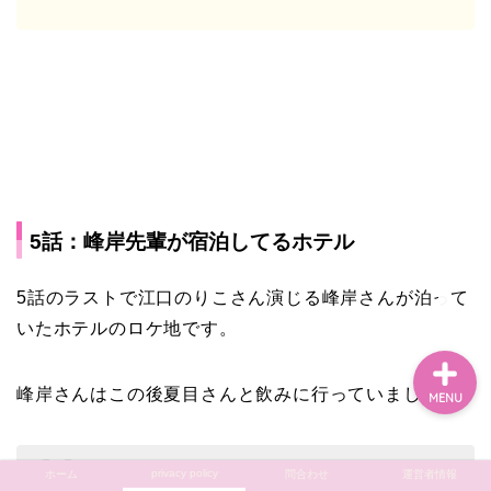
ホーム
privacy policy
問合わせ
5話：峰岸先輩が宿泊してるホテル
運営者情報
5話のラストで江口のりこさん演じる峰岸さんが泊って
いたホテルのロケ地です。
峰岸さんはこの後夏目さんと飲みに行っていました。
MENU
privacy policy
ホーム
問合わせ
運営者情報