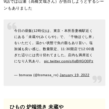
9話では山瀬（髙橋文哉さん）が告白しようとするシー
ンもありました
今日の昼飯(12時位)は、東京・本所吾妻橋駅近く
にある「未蔵や(みくらや)」で、「干物ほぐし丼」
をいただく。温かい状態で魚の脂もあり旨い。塩
加減も良い感じ。数量限定、11:30開店で12:00過
ぎた辺りには売り切れてました。店内も満席近く
になり人気あり。
pic.twitter.com/oXqBHGO0Pz
— bsmasa (@bsmasa_ro)
January 19, 2022
ひもの 炉端焼き 未蔵や