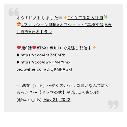
オウミに入社しました
#イケてる新入社員
#ファッション誌風
#オフショット
#高橋文哉
#石
井杏奈
#わるドラマ
第6話
#TVer
#Hulu
で見逃し配信中
▶︎
https://t.co/4rjfBdEnRb
▶︎
https://t.co/dwNPM4YImx
pic.twitter.com/DiQKMFAGxI
— 悪女（わる）〜働くのがカッコ悪いなんて誰が
言った？〜【ドラマ公式】第7話は今夜10時
(@waru_ntv)
May 21, 2022