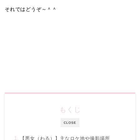
それではどうぞ～＾＾
もくじ
CLOSE
【悪女（わる）】主なロケ地や撮影場所