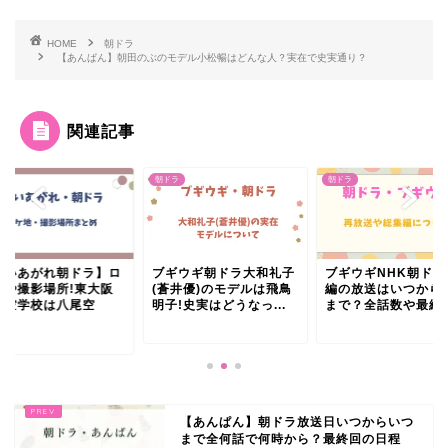
HOME
朝ドラ
【あんぱん】朝田のぶのモデル小松暢はどんな人？実在で史実通り？
関連記事
ラ
朝ドラ
朝ドラ
舞いあがれ朝ドラ】ロ
ブギウギ朝ドラ大和礼子
ブギウギNHK朝ドラ
地や撮影場所!東大阪
(蒼井優)のモデルは飛鳥
編の放送はいつから
航空学校は八尾空
明子!史実はどうなっ...
まで？全話数や最終回.
..
【あんぱん】朝ドラ放送日いつからいつ
まで全何話で何時から？最終回の日程