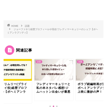
HOME
話題
ジョーファネリ経歴プロフィールや現在!フレディマーキュリーのシェフ【ボヘ
ミアンラプソディ】
関連記事
話題
話題
ウィリムリー(ブライ
フレディマーキュリーと
ボラプ続編映画が決
ンメイ役)経歴プロフ
私の本ネタバレ感想!ジ
ボヘミアンラプソデ
ール【ボヘミアンラ
ムハットン出会いが最悪
上映に微妙の声！
.