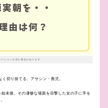
モーションを含む場合があります
赦なく切り捨てる、アサシン・善児。
を始末後、その凄惨な場面を目撃した女の子に手を
た。