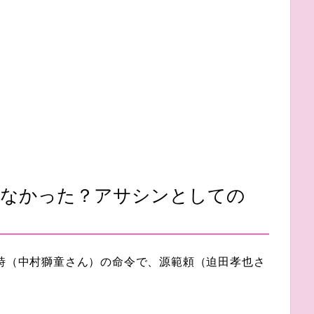
さなかった？アサシンとしての
景時（中村獅童さん）の命令で、源範頼（迫田孝也さ