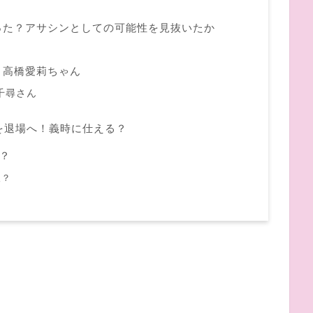
った？アサシンとしての可能性を見抜いたか
、高橋愛莉ちゃん
千尋さん
を退場へ！義時に仕える？
殺？
人？