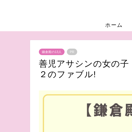
ホーム
鎌倉殿の13人
PR
善児アサシンの女の子ト
２のファブル!