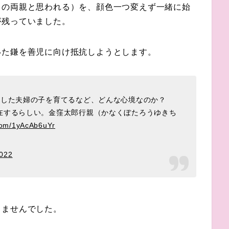
ウの両親と思われる）を、顔色一つ変えず一緒に始
が残っていました。
いた鎌を善児に向け抵抗しようとします。
○した夫婦の子を育てるなど、どんな心境なのか？
在するらしい。金窪太郎行親（かなくぼたろうゆきち
.com/1yAcAb6uYr
2022
しませんでした。